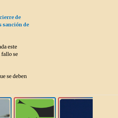
cierre de
s sanción de
ada este
 fallo se
que se deben