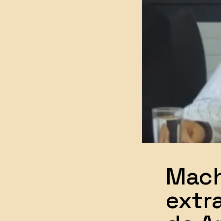
Mach
extr