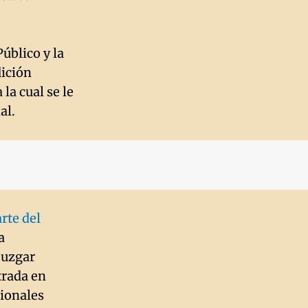
Público y la
dición
la cual se le
al.
rte del
a
juzgar
trada en
cionales