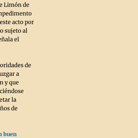
 de Limón de
 impedimento
este acto por
o sujeto al
eñala el
toridades de
uzgar a
n y que
eciéndose
etar la
años de
n buen