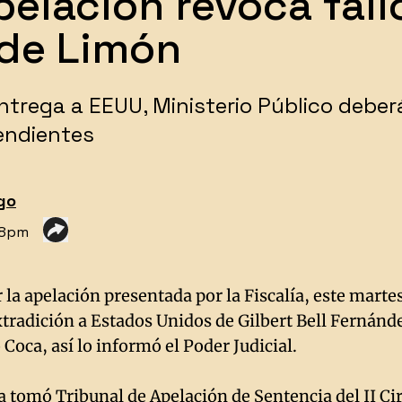
pelación revoca fall
 de Limón
entrega a EEUU, Ministerio Público deber
endientes
go
18pm
 la apelación presentada por la Fiscalía, este marte
 extradición a Estados Unidos de Gilbert Bell Fernán
oca, así lo informó el Poder Judicial.
la tomó Tribunal de Apelación de Sentencia del II Ci