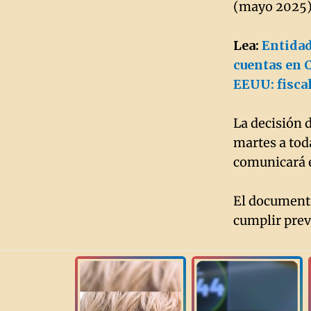
(mayo 2025
Lea:
Entidad
cuentas en 
EEUU: fisca
La decisión 
martes a toda
comunicará 
El documento
cumplir previ