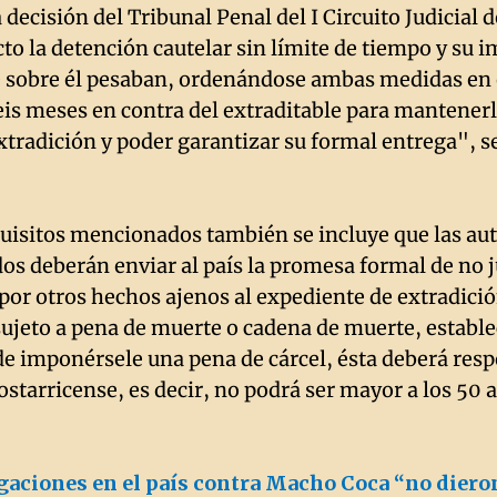
 decisión del Tribunal Penal del I Circuito Judicial
ecto la detención cautelar sin límite de tiempo y su
e sobre él pesaban, ordenándose ambas medidas en 
seis meses en contra del extraditable para mantenerl
xtradición y poder garantizar su formal entrega", s
quisitos mencionados también se incluye que las au
os deberán enviar al país la promesa formal de no j
or otros hechos ajenos al expediente de extradició
ujeto a pena de muerte o cadena de muerte, establ
de imponérsele una pena de cárcel, ésta deberá resp
ostarricense, es decir, no podrá ser mayor a los 50 
gaciones en el país contra Macho Coca “no diero