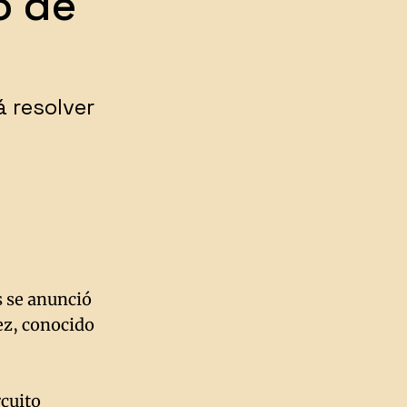
o de
á resolver
s se anunció
dez, conocido
rcuito