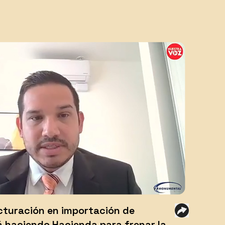
turación en importación de
á haciendo Hacienda para frenar la