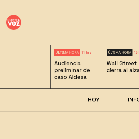
ÚLTIMA HORA
11 hrs
ÚLTIMA HORA
15 
Audiencia
Wall Street
preliminar de
cierra al alz
caso Aldesa
HOY
INF