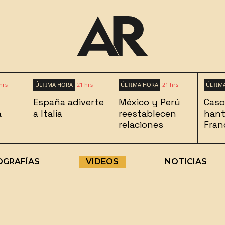
hrs
ÚLTIMA HORA
21 hrs
ÚLTIMA HORA
21 hrs
ÚLTIM
España adiverte
México y Perú
Caso
a
a Italia
reestablecen
hant
relaciones
Fran
OGRAFÍAS
VIDEOS
NOTICIAS