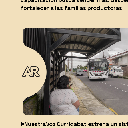
capacitación busca vender más, despe
fortalecer a las familias productoras
#NuestraVoz Curridabat estrena un si