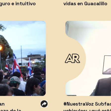
guro e intuitivo
vidas en Guacalillo
an
#NuestraVoz Subfac
aza de la
vehículos: ¿qué est