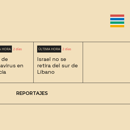
A HORA
2 días
ÚLTIMA HORA
2 días
 de
Israel no se
avirus en
retira del sur de
cia
Líbano
REPORTAJES