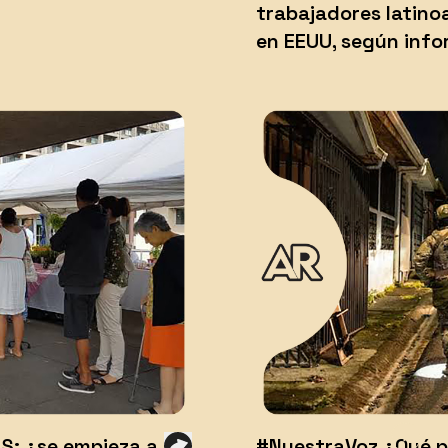
trabajadores latino
en EEUU, según inf
S: ¿se empieza a
#NuestraVoz ¿Qué p