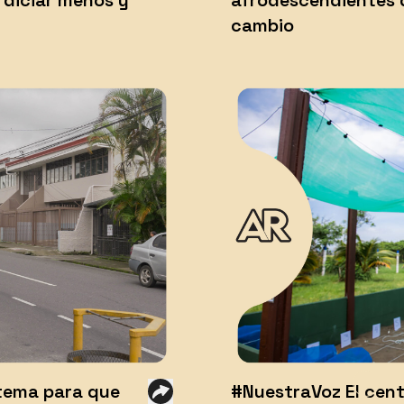
rdiciar menos y
afrodescendientes d
cambio
stema para que
#NuestraVoz El cent