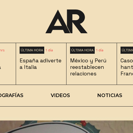
hrs
ÚLTIMA HORA
1 día
ÚLTIMA HORA
1 día
ÚLTIM
España adiverte
México y Perú
Caso
a
a Italia
reestablecen
hant
relaciones
Fran
OGRAFÍAS
VIDEOS
NOTICIAS