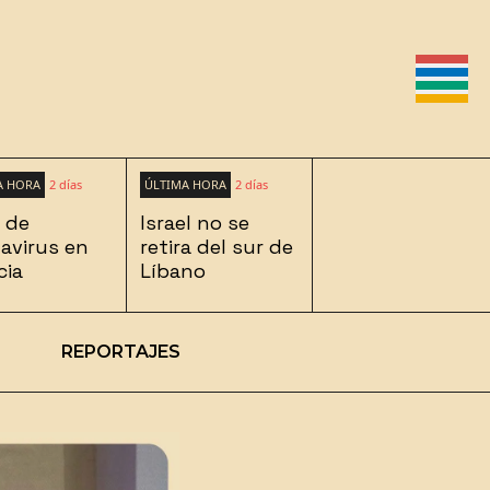
A HORA
2 días
ÚLTIMA HORA
2 días
 de
Israel no se
avirus en
retira del sur de
cia
Líbano
REPORTAJES