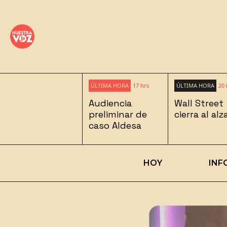
ÚLTIMA HORA
17 hrs
ÚLTIMA HORA
20 
Audiencia
Wall Street
preliminar de
cierra al alz
caso Aldesa
HOY
INF