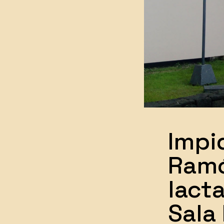
Impi
Ramó
lact
Sala