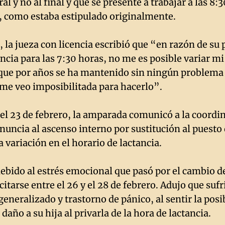
al y no al final y que se presente a trabajar a las 8:
., como estaba estipulado originalmente.
 la jueza con licencia escribió que “en razón de su 
ancia para las 7:30 horas, no me es posible variar m
 que por años se ha mantenido sin ningún problema 
 me veo imposibilitada para hacerlo”.
el 23 de febrero, la amparada comunicó a la coordi
enuncia al ascenso interno por sustitución al puesto
a variación en el horario de lactancia.
ebido al estrés emocional que pasó por el cambio d
itarse entre el 26 y el 28 de febrero. Adujo que sufr
eneralizado y trastorno de pánico, al sentir la posi
daño a su hija al privarla de la hora de lactancia.