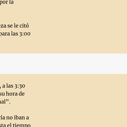
por la
a se le citó
para las 3:00
 a las 3:30
su hora de
nal”.
ía no iban a
sta el tiempo