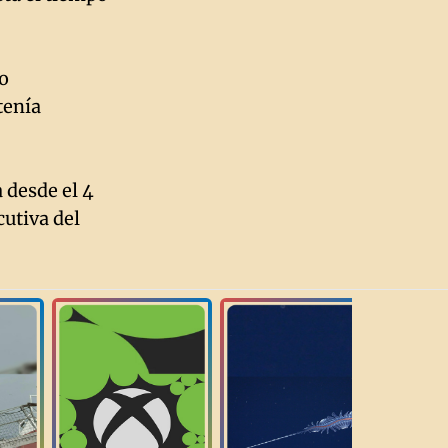
eo
tenía
 desde el 4
cutiva del