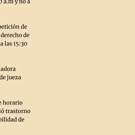
30 a.m y no a
petición de
i derecho de
a las 15:30
nadora
 de jueza
e horario
ió trastorno
bilidad de