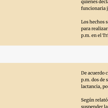
quienes decl
funcionaria j
Los hechos se
para realiza
p.m. en el T
De acuerdo c
p.m. dos de 
lactancia, p
Según relató
suspender la