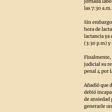
jornada labor
las 7:30 a.m
Sin embargo,
hora de lact
lactancia ya
(3:30 p.m) y
Finalmente, 
judicial su r
penal 4 por l
Añadió que d
debió incapac
de ansiedad g
generarle un 