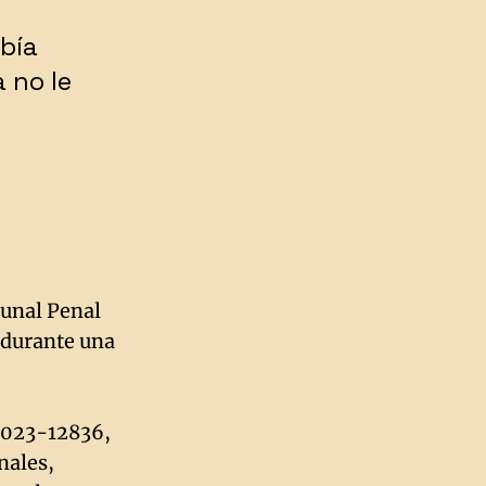
ebía
a no le
bunal Penal
 durante una
 2023-12836,
nales,