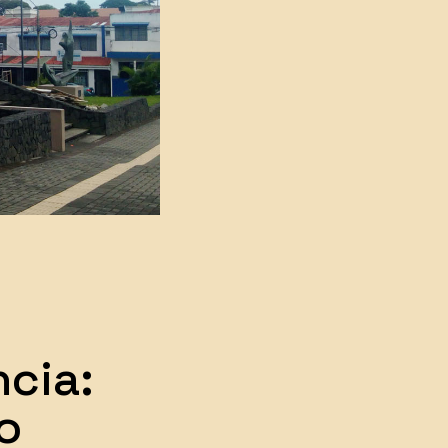
ncia:
o