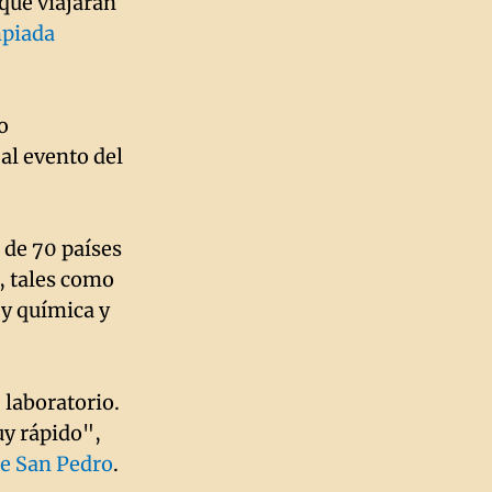
 que viajarán
piada
o
al evento del
 de 70 países
, tales como
 y química y
laboratorio.
uy rápido",
de San Pedro
.