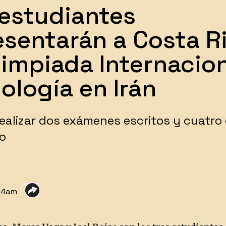
 estudiantes
esentarán a Costa R
limpiada Internacio
ología en Irán
ealizar ​dos exámenes escritos y cuatro
io
:04am