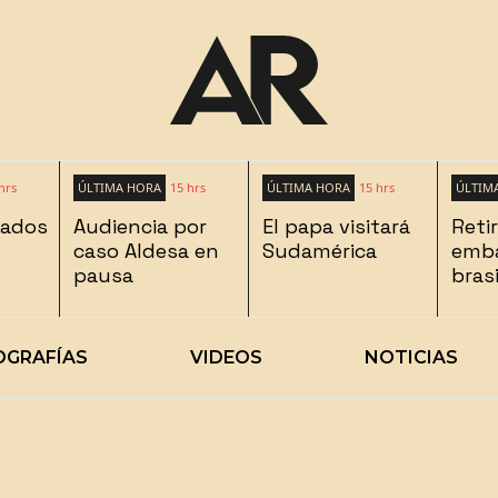
hrs
ÚLTIMA HORA
15 hrs
ÚLTIMA HORA
15 hrs
ÚLTIM
lados
Audiencia por
El papa visitará
Reti
caso Aldesa en
Sudamérica
emba
pausa
bras
OGRAFÍAS
VIDEOS
NOTICIAS