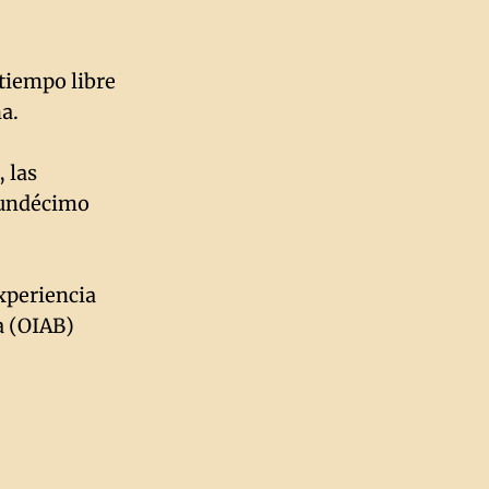
tiempo libre
a.
, las
n undécimo
experiencia
a (OIAB)