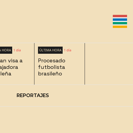
A HORA
1 día
ÚLTIMA HORA
1 día
ran visa a
Procesado
jadora
futbolista
ileña
brasileño
REPORTAJES