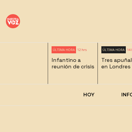
ÚLTIMA HORA
12 hrs
ÚLTIMA HORA
14 
Infantino a
Tres apuña
reunión de crisis
en Londres
HOY
INF