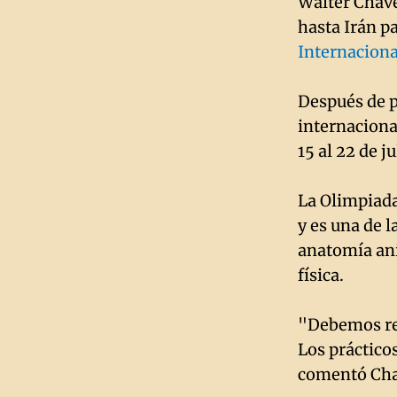
Walter Chave
hasta Irán p
Internaciona
Después de p
internacional
15 al 22 de ju
La Olimpiada
y es una de 
anatomía anim
física.
"Debemos rea
Los práctico
comentó Chav