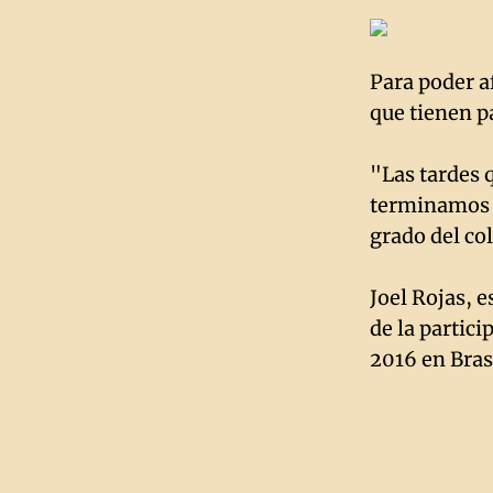
Para poder a
que tienen pa
"Las tardes q
terminamos u
grado del co
Joel Rojas, 
de la partic
2016 en Brasi