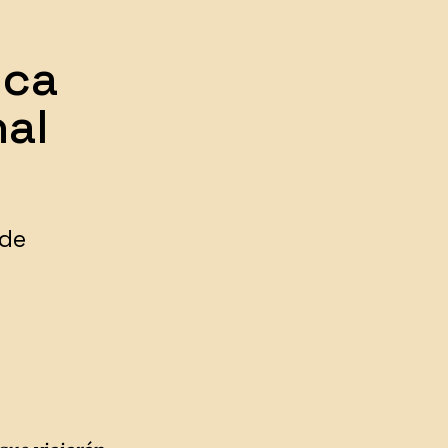
ica
nal
 de