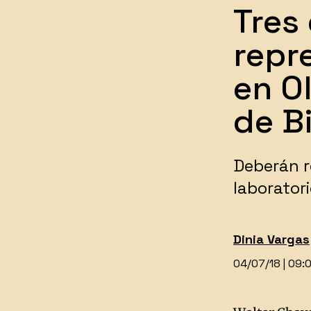
Tres
repr
en O
de Bi
Deberán r
laborator
Dinia Vargas
04/07/18 | 09