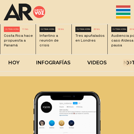
ÚLTIMA HORA
11 hrs
ÚLTIMA HORA
18 hrs
ÚLTIMA HORA
20 hrs
ÚLTIMA HORA
20 h
Costa Rica hace
Infantino a
Tres apuñalados
Audiencia p
propuesta a
reunión de
en Londres
caso Aldesa
Panamá
crisis
pausa
HOY
INFOGRAFÍAS
VIDEOS
NOT