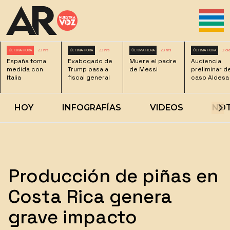
ÚLTIMA HORA
23 hrs
ÚLTIMA HORA
23 hrs
ÚLTIMA HORA
23 hrs
ÚLTIMA HORA
2 dí
España toma
Exabogado de
Muere el padre
Audiencia
medida con
Trump pasa a
de Messi
preliminar d
Italia
fiscal general
caso Aldesa
HOY
INFOGRAFÍAS
VIDEOS
NOT
Producción de piñas en
Costa Rica genera
grave impacto