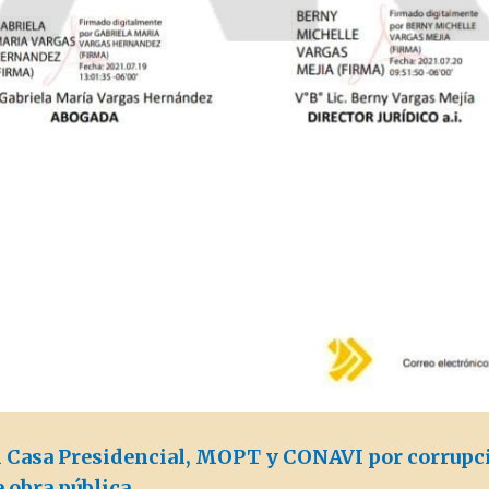
 Casa Presidencial, MOPT y CONAVI por corrupc
 obra pública