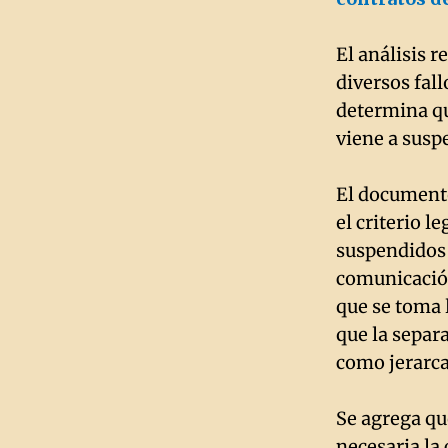
El análisis 
diversos fall
determina qu
viene a susp
El documento
el criterio l
suspendidos 
comunicació
que se toma l
que la separ
como jerarca
Se agrega qu
necesaria la