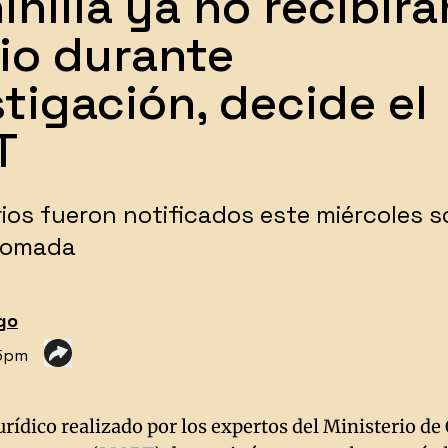
nilla ya no recibirá
rio durante
stigación, decide el
T
rios fueron notificados este miércoles s
 tomada
lgo
35pm
urídico realizado por los expertos del Ministerio de