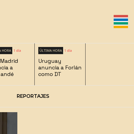
A HORA
1 día
ÚLTIMA HORA
1 día
 Madrid
Uruguay
cia a
anuncia a Forlán
mandé
como DT
REPORTAJES