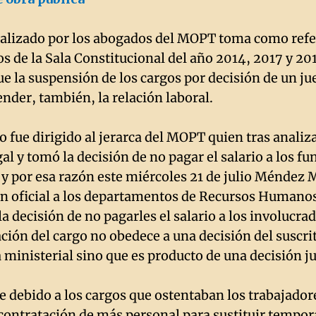
realizado por los abogados del MOPT toma como ref
os de la Sala Constitucional del año 2014, 2017 y 20
e la suspensión de los cargos por decisión de un ju
ender, también, la relación laboral.
 fue dirigido al jerarca del MOPT quien tras analiz
egal y tomó la decisión de no pagar el salario a los f
y por esa razón este miércoles 21 de julio Méndez M
n oficial a los departamentos de Recursos Humano
a decisión de no pagarles el salario a los involucra
ación del cargo no obedece a una decisión del suscri
 ministerial sino que es producto de una decisión ju
e debido a los cargos que ostentaban los trabajador
 contratación de más personal para sustituir tempo