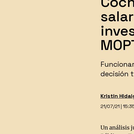
Cochi
sala
inve
MOP
​Funciona
decisión
Kristin Hida
21/07/21 | 15:
Un análisis j