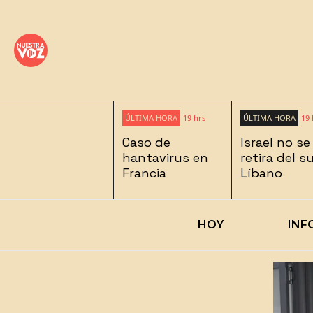
ÚLTIMA HORA
19 hrs
ÚLTIMA HORA
19 
Caso de
Israel no se
hantavirus en
retira del s
Francia
Líbano
HOY
INF