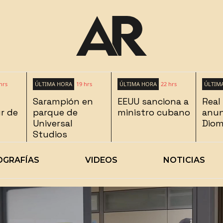
hrs
ÚLTIMA HORA
19 hrs
ÚLTIMA HORA
22 hrs
ÚLTIM
Sarampión en
EEUU sanciona a
Real
ur de
parque de
ministro cubano
anun
Universal
Dio
Studios
OGRAFÍAS
VIDEOS
NOTICIAS