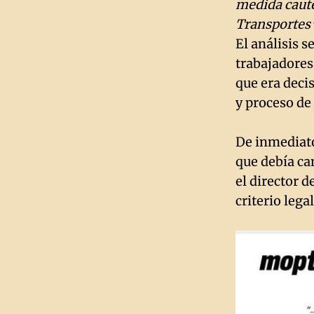
medida caute
Transportes
El análisis s
trabajadores
que era deci
y proceso de
De inmediat
que debía can
el director 
criterio lega