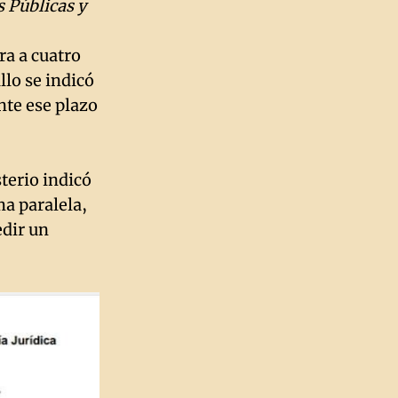
 Públicas y
ra a cuatro
llo se indicó
nte ese plazo
terio indicó
ma paralela,
edir un