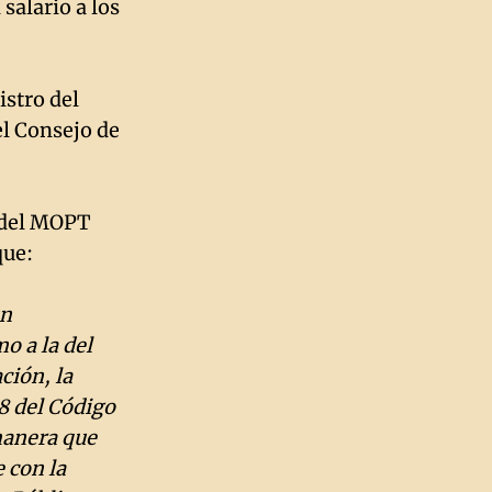
salario a los
stro del
el Consejo de
a del MOPT
que:
un
o a la del
ción, la
8 del Código
manera que
 con la