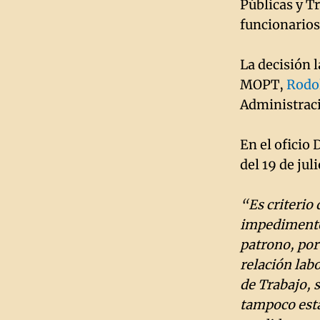
Públicas y T
funcionarios
La decisión 
MOPT,
Rodo
Administraci
En el oficio
del 19 de jul
“Es criterio 
impedimento 
patrono, por 
relación lab
de Trabajo, 
tampoco está