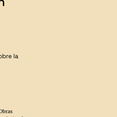
n
obre la
 Obras