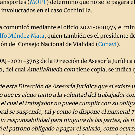
ransportes (
MOPT
) determinó que no se le pagará el 
 involucrados en el caso Cochinilla.
la comunicó mediante el oficio 2021-000974 el mini
lfo Méndez Mata
, quien también es el presidente d
ón del Consejo Nacional de Vialidad (
Conavi
).
 DAJ-2021-3763 de la Dirección de Asesoría Jurídic
io, del cual
AmeliaRueda.com
tiene copia, se indica 
de esta Dirección de Asesoría Jurídica que si existe 
que es ajeno tanto a la voluntad del trabajador com
el cual el trabajador no puede cumplir con su obliga
oral se suspende, tal y como lo dispone el numeral 7
sin responsabilidad para ninguna de las partes, de 
 el patrono obligado a pagar el salario, como ocurre