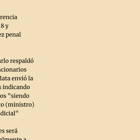
erencia
18 y
ez penal
arlo respaldó
uncionarios
ata envió la
s indicando
dos "siendo
to (ministro)
dicial"
es será
ralmente a