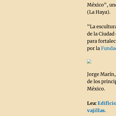
México", uno
(La Haya).
"La escultur
de la Ciudad 
para fortale
por la
Fundac
Jorge Marín,
de los princ
México.
Lea:
Edifici
vajillas.