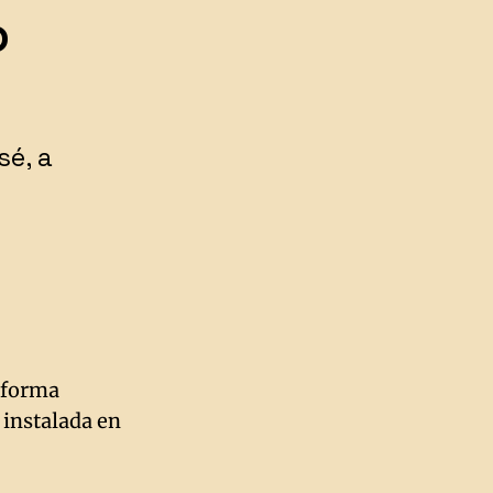
o
sé, a
 forma
 instalada en