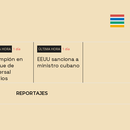
A HORA
1 día
ÚLTIMA HORA
1 día
mpión en
EEUU sanciona a
ue de
ministro cubano
ersal
ios
REPORTAJES