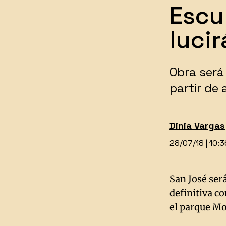
Escu
luci
​Obra ser
partir de
Dinia Vargas
28/07/18 | 10:
San José ser
definitiva c
el parque Mo