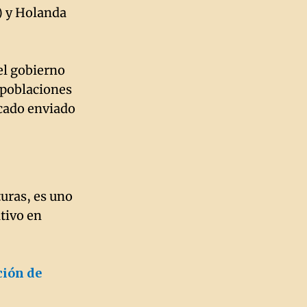
) y Holanda
el gobierno
s poblaciones
icado enviado
uras, es uno
tivo en
ción de