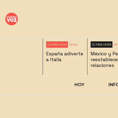
ÚLTIMA HORA
12 hrs
ÚLTIMA HORA
12 
España adiverte
México y P
a Italia
reestablec
relaciones
HOY
INF