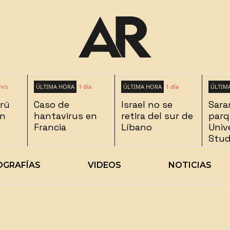
hrs
ÚLTIMA HORA
1 día
ÚLTIMA HORA
1 día
ÚLTIM
erú
Caso de
Israel no se
Sara
en
hantavirus en
retira del sur de
parq
Francia
Líbano
Univ
Stud
OGRAFÍAS
VIDEOS
NOTICIAS