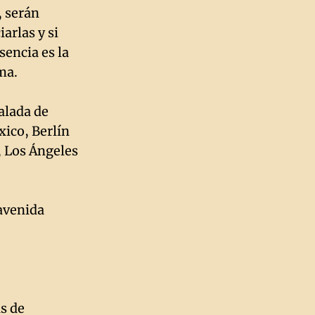
, serán
arlas y si
sencia es la
ma.
talada de
xico, Berlín
, Los Ángeles
 avenida
as de