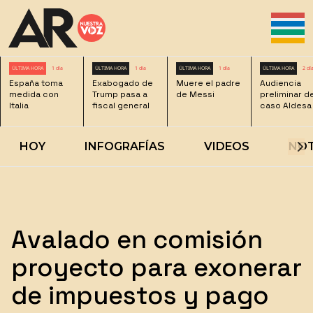
ÚLTIMA HORA
1 día
ÚLTIMA HORA
1 día
ÚLTIMA HORA
1 día
ÚLTIMA HORA
2 dí
España toma
Exabogado de
Muere el padre
Audiencia
medida con
Trump pasa a
de Messi
preliminar d
Italia
fiscal general
caso Aldesa
HOY
INFOGRAFÍAS
VIDEOS
NOT
Avalado en comisión
proyecto para exonerar
de impuestos y pago