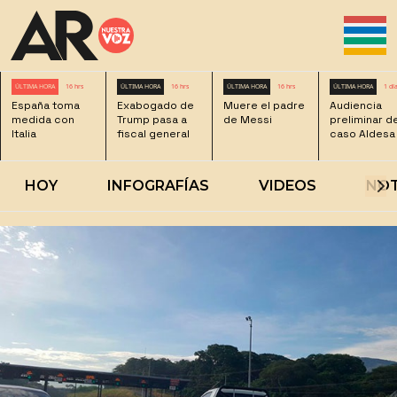
ÚLTIMA HORA
16 hrs
ÚLTIMA HORA
16 hrs
ÚLTIMA HORA
16 hrs
ÚLTIMA HORA
1 dí
España toma
Exabogado de
Muere el padre
Audiencia
medida con
Trump pasa a
de Messi
preliminar d
Italia
fiscal general
caso Aldesa
HOY
INFOGRAFÍAS
VIDEOS
NOT