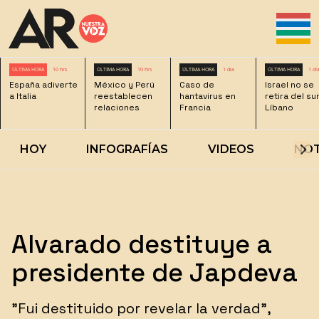
ÚLTIMA HORA
10 hrs
ÚLTIMA HORA
10 hrs
ÚLTIMA HORA
1 día
ÚLTIMA HORA
1 dí
España adiverte
México y Perú
Caso de
Israel no se
a Italia
reestablecen
hantavirus en
retira del su
relaciones
Francia
Líbano
HOY
INFOGRAFÍAS
VIDEOS
NOT
Alvarado destituye a
presidente de Japdeva
​"Fui destituido por revelar la verdad",