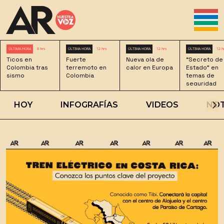
ÚLTIMA HORA
8 hrs
ÚLTIMA HORA
12 hrs
ÚLTIMA HORA
12 hrs
ÚLTIMA HORA
12 h
Ticos en
Fuerte
Nueva ola de
“Secreto de
Colombia tras
terremoto en
calor en Europa
Estado” en
sismo
Colombia
temas de
seguridad
HOY
INFOGRAFÍAS
VIDEOS
NOT