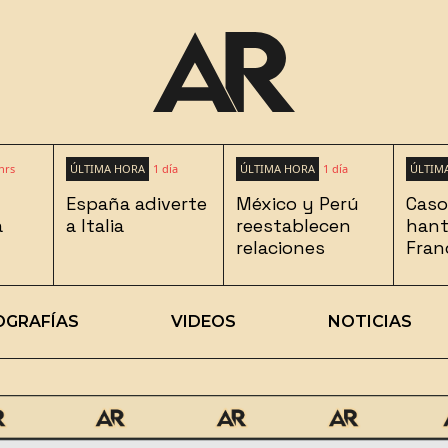
hrs
ÚLTIMA HORA
1 día
ÚLTIMA HORA
1 día
ÚLTIM
España adiverte
México y Perú
Caso
a
a Italia
reestablecen
hant
relaciones
Fran
OGRAFÍAS
VIDEOS
NOTICIAS