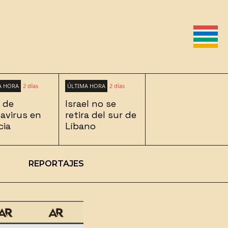
A HORA
2 días
ÚLTIMA HORA
2 días
 de
Israel no se
avirus en
retira del sur de
cia
Líbano
REPORTAJES