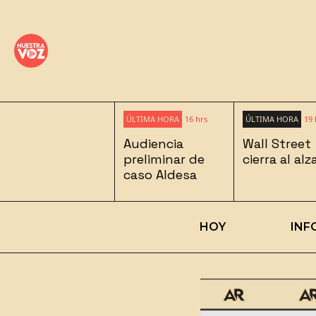
ÚLTIMA HORA
16 hrs
ÚLTIMA HORA
19 
Audiencia
Wall Street
preliminar de
cierra al alz
caso Aldesa
HOY
INF