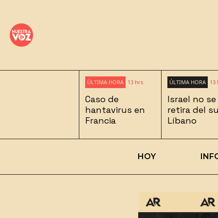
ÚLTIMA HORA
13 hrs
ÚLTIMA HORA
13 
Caso de
Israel no se
hantavirus en
retira del s
Francia
Líbano
HOY
INF