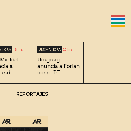
A HORA
18 hrs
ÚLTIMA HORA
20 hrs
 Madrid
Uruguay
cia a
anuncia a Forlán
mandé
como DT
REPORTAJES