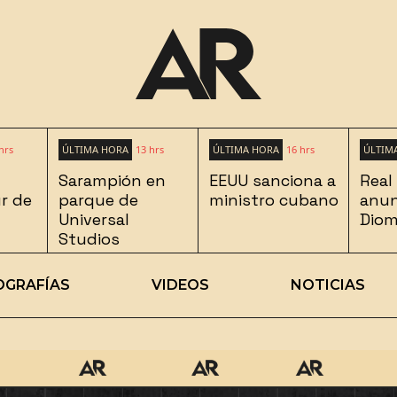
hrs
ÚLTIMA HORA
13 hrs
ÚLTIMA HORA
16 hrs
ÚLTIM
Sarampión en
EEUU sanciona a
Real
ur de
parque de
ministro cubano
anun
Universal
Dio
Studios
OGRAFÍAS
VIDEOS
NOTICIAS