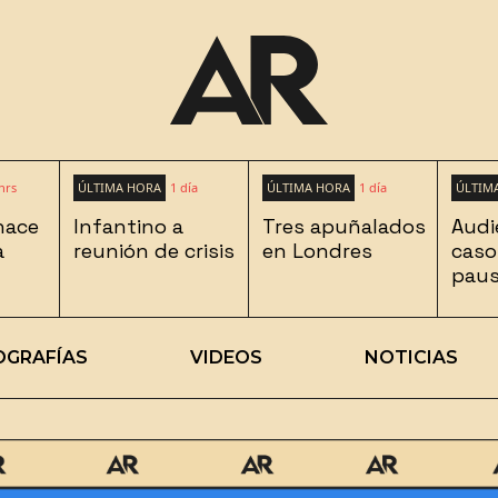
hrs
ÚLTIMA HORA
1 día
ÚLTIMA HORA
1 día
ÚLTIM
hace
Infantino a
Tres apuñalados
Audi
a
reunión de crisis
en Londres
caso
pau
OGRAFÍAS
VIDEOS
NOTICIAS