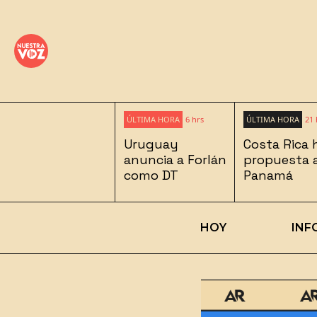
ÚLTIMA HORA
6 hrs
ÚLTIMA HORA
21 
Uruguay
Costa Rica 
anuncia a Forlán
propuesta 
como DT
Panamá
HOY
INF