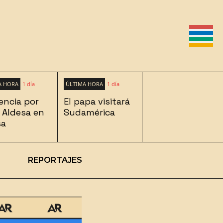
A HORA
1 día
ÚLTIMA HORA
1 día
encia por
El papa visitará
 Aldesa en
Sudamérica
sa
REPORTAJES