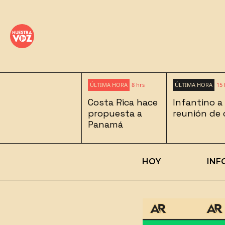
ÚLTIMA HORA
8 hrs
ÚLTIMA HORA
15 
Costa Rica hace
Infantino a
propuesta a
reunión de c
Panamá
HOY
INF