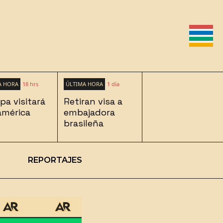
A HORA
18 hrs
ÚLTIMA HORA
1 día
pa visitará
Retiran visa a
mérica
embajadora
brasileña
REPORTAJES