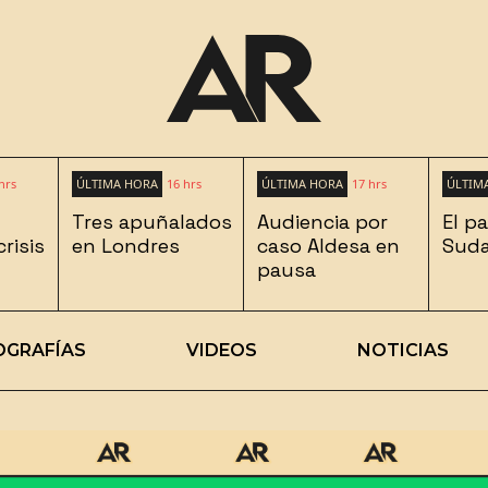
hrs
ÚLTIMA HORA
16 hrs
ÚLTIMA HORA
17 hrs
ÚLTIM
Tres apuñalados
Audiencia por
El pa
risis
en Londres
caso Aldesa en
Suda
pausa
OGRAFÍAS
VIDEOS
NOTICIAS