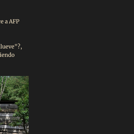
ce a AFP
llueve"?,
diendo