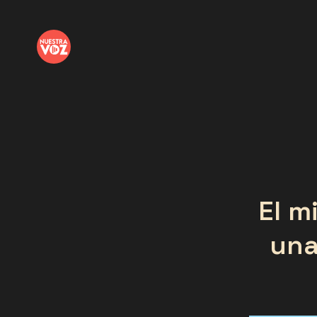
El m
una