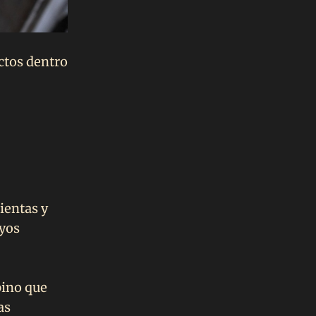
ctos dentro
ientas y
uyos
pino que
as