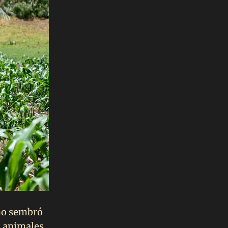
ano sembró
a animales