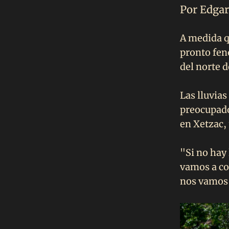
Por Edgar
A medida q
pronto fen
del norte 
Las lluvias
preocupados
en Xetzac,
"Si no hay 
vamos a co
nos vamos 