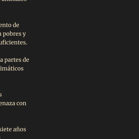
ento de
n pobres y
ficientes.
a partes de
limáticos
s
menaza con
siete años
s