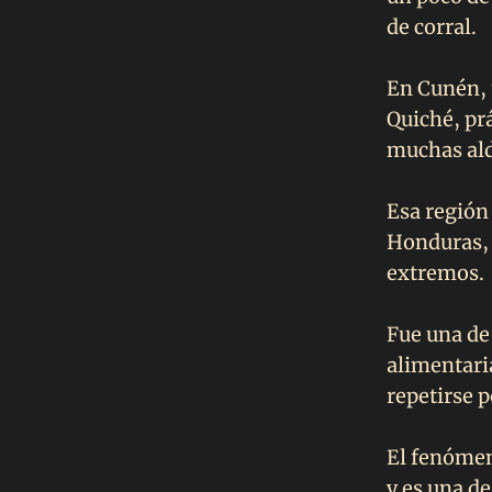
de corral.
En Cunén, 
Quiché, pr
muchas ald
Esa región 
Honduras, 
extremos.
Fue una de
alimentari
repetirse p
El fenómen
y es una de