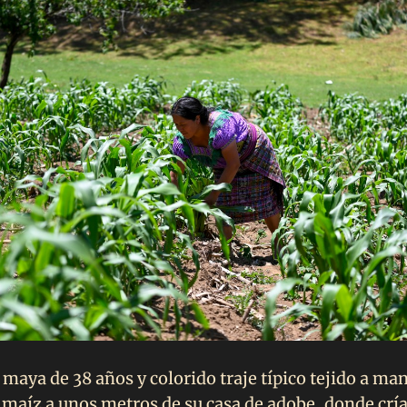
 maya de 38 años y colorido traje típico tejido a m
 maíz a unos metros de su casa de adobe, donde crí