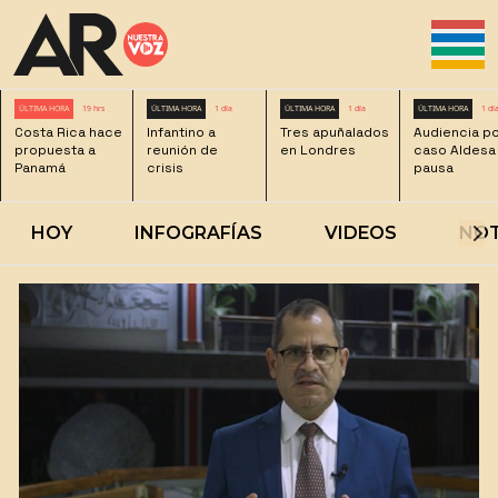
ÚLTIMA HORA
19 hrs
ÚLTIMA HORA
1 día
ÚLTIMA HORA
1 día
ÚLTIMA HORA
1 dí
Costa Rica hace
Infantino a
Tres apuñalados
Audiencia p
propuesta a
reunión de
en Londres
caso Aldesa
Panamá
crisis
pausa
HOY
INFOGRAFÍAS
VIDEOS
NOT